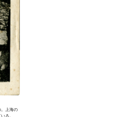
の。上海の
ている。