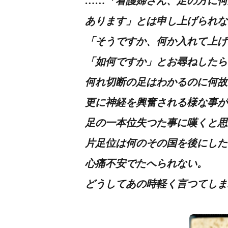
……「看護婦さん、足の方に何
あります」とは申し上げられな
「そうですか、何か入れて上げ
「如何ですか」とお尋ねしたら
何れ切断の足はわかるのに何故
更に神経を興奮される様な事が
足の一本位失つた事に嘆くと思
片足位は何のその国を後にした
心痛不安でたへられない。
どうしてあの時軽く言つてしま