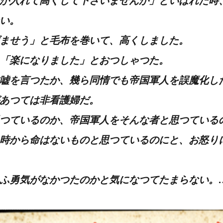
か入れて高くして下さいませんか」といはれた時
い。
ませう」と毛布を巻いて、高くしました。
「楽になりました」とおつしゃつた。
嘘を言つたか、幾ら同情でも帝国軍人を誤魔化し
あつては非看護婦だ。
つているのか、帝国軍人をそんな者と思つている
時から命はないものと思つているのにと、お怒り
ふ勇気がなかつたのかと気になつてたまらない。