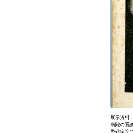
展示資料：
病院の看
野戦病院