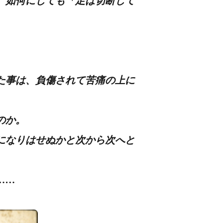
、如何にしても「足は切断して
た事は、負傷されて苦痛の上に
のか。
になりはせぬかと次から次へと
……