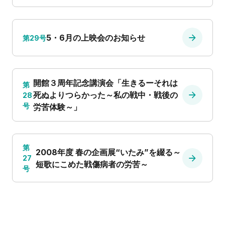
5・6月の上映会のお知らせ
第29号
開館３周年記念講演会「生きるーそれは
第
死ぬよりつらかった～私の戦中・戦後の
28
号
労苦体験～」
第
2008年度 春の企画展“いたみ”を綴る～
27
短歌にこめた戦傷病者の労苦～
号