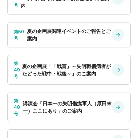
号
内
夏の企画展関連イベントのご報告とご
第50
号
案内
第
夏の企画展「「戦盲」～失明戦傷病者が
49
たどった戦中・戦後～」のご案内
号
第
講演会「日本一の失明傷痍軍人（原田末
48
一）ここにあり」のご案内
号