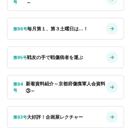
号
～
毎月第１、第３土曜日は…！
第96号
戦友の手で戦傷病者を運ぶ
第95号
新着資料紹介～京都府傷痍軍人会資料
第94
号
③～
大好評！企画展レクチャー
第93号