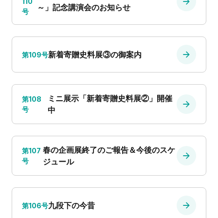
110
～」記念講演会のお知らせ
号
新着寄贈史料展③の御案内
第109号
ミニ展示「新着寄贈史料展②」開催
第108
号
中
春の企画展終了のご報告＆今後のスケ
第107
号
ジュール
九段下の今昔
第106号