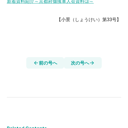
新着資料紹介～京都府傷痍軍人会資料③～
【小景（しょうけい）第33号】
前の号へ
次の号へ