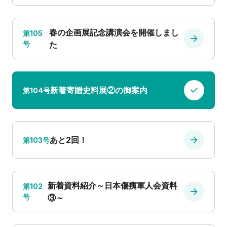
春の企画展記念講演会を開催しまし
第105
号
た
新着寄贈史料展②の御案内
第104号
あと2回！
第103号
新着資料紹介～日本傷痍軍人会資料
第102
号
③～