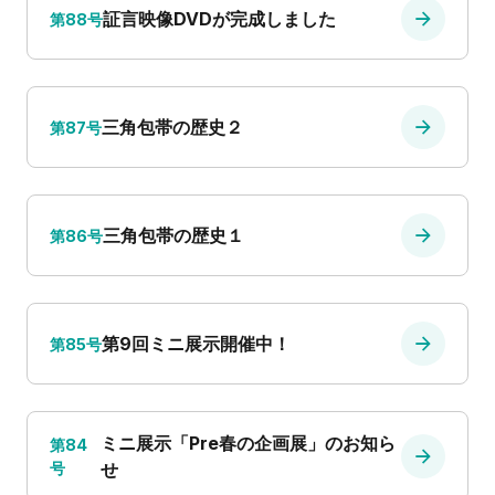
証言映像DVDが完成しました
第88号
三角包帯の歴史２
第87号
三角包帯の歴史１
第86号
第9回ミニ展示開催中！
第85号
ミニ展示「Pre春の企画展」のお知ら
第84
号
せ