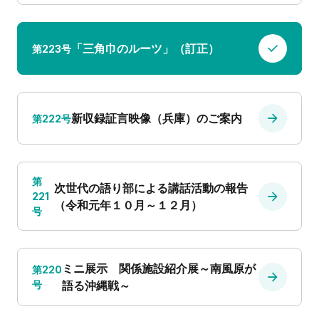
「三角巾のルーツ」（訂正）
第223号
新収録証言映像（兵庫）のご案内
第222号
第
次世代の語り部による講話活動の報告
221
（令和元年１０月～１２月）
号
ミニ展示 関係施設紹介展～南風原が
第220
号
語る沖縄戦～