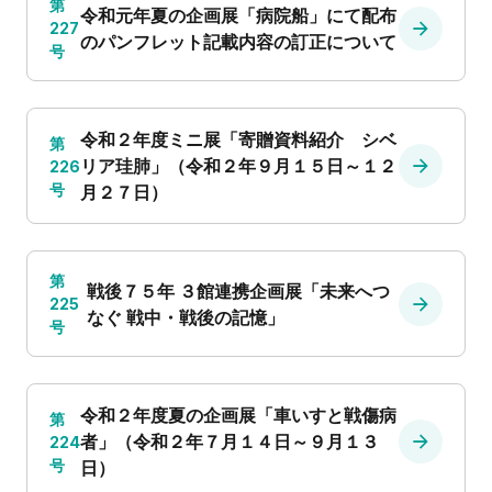
第
令和元年夏の企画展「病院船」にて配布
227
のパンフレット記載内容の訂正について
号
令和２年度ミニ展「寄贈資料紹介 シベ
第
リア珪肺」（令和２年９月１５日～１２
226
号
月２７日）
第
戦後７５年 ３館連携企画展「未来へつ
225
なぐ 戦中・戦後の記憶」
号
令和２年度夏の企画展「車いすと戦傷病
第
者」（令和２年７月１４日～９月１３
224
号
日）