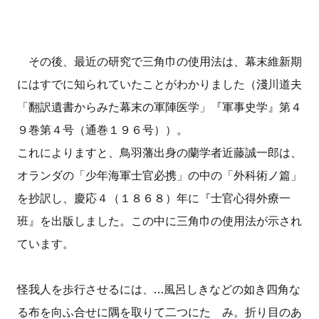
その後、最近の研究で三角巾の使用法は、幕末維新期
にはすでに知られていたことがわかりました（淺川道夫
「翻訳遺書からみた幕末の軍陣医学」『軍事史学』第４
９巻第４号（通巻１９６号））。
これによりますと、鳥羽藩出身の蘭学者近藤誠一郎は、
オランダの「少年海軍士官必携」の中の「外科術ノ篇」
を抄訳し、慶応４（１８６８）年に『士官心得外療一
班』を出版しました。この中に三角巾の使用法が示され
ています。
怪我人を歩行させるには、…風呂しきなどの如き四角な
る布を向ふ合せに隅を取りて二つにたゝみ。折り目のあ