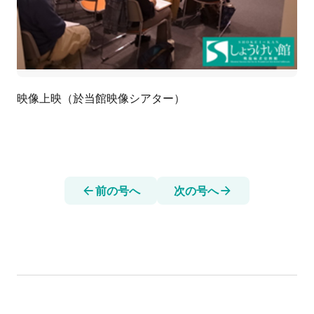
映像上映（於当館映像シアター）
前の号へ
次の号へ