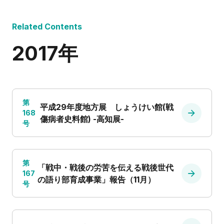
Related Contents
2017年
第
平成29年度地方展 しょうけい館(戦
168
傷病者史料館) -高知展-
号
第
「戦中・戦後の労苦を伝える戦後世代
167
の語り部育成事業」報告（11月）
号