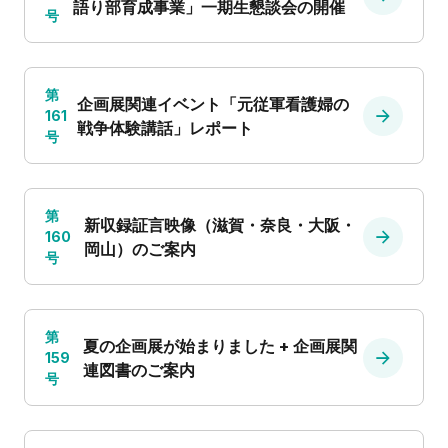
語り部育成事業」一期生懇談会の開催
号
第
企画展関連イベント「元従軍看護婦の
161
戦争体験講話」レポート
号
第
新収録証言映像（滋賀・奈良・大阪・
160
岡山）のご案内
号
第
夏の企画展が始まりました + 企画展関
159
連図書のご案内
号