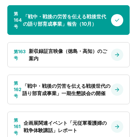
第
「戦中・戦後の労苦を伝える戦後世代
164
の語り部育成事業」報告（10月）
号
新収録証言映像（徳島・高知）のご
第163
号
案内
第
「戦中・戦後の労苦を伝える戦後世代の
162
語り部育成事業」一期生懇談会の開催
号
第
企画展関連イベント「元従軍看護婦の
161
戦争体験講話」レポート
号