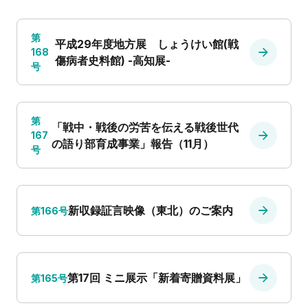
第
平成29年度地方展 しょうけい館(戦
168
傷病者史料館) -高知展-
号
第
「戦中・戦後の労苦を伝える戦後世代
167
の語り部育成事業」報告（11月）
号
新収録証言映像（東北）のご案内
第166号
第17回 ミニ展示「新着寄贈資料展」
第165号