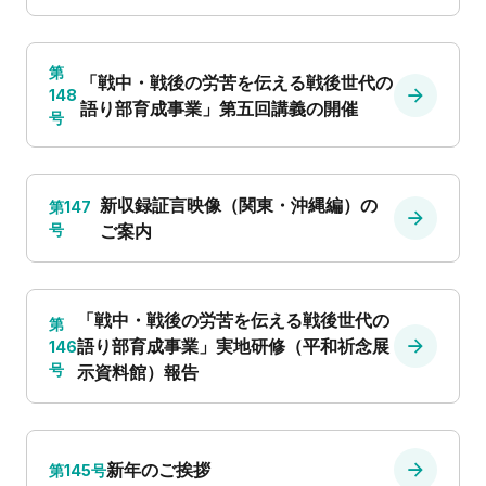
第
「戦中・戦後の労苦を伝える戦後世代の
148
語り部育成事業」第五回講義の開催
号
新収録証言映像（関東・沖縄編）の
第147
号
ご案内
「戦中・戦後の労苦を伝える戦後世代の
第
語り部育成事業」実地研修（平和祈念展
146
号
示資料館）報告
新年のご挨拶
第145号