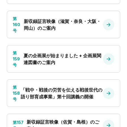
第
新収録証言映像（滋賀・奈良・大阪・
160
岡山）のご案内
号
第
夏の企画展が始まりました + 企画展関
159
連図書のご案内
号
第
「戦中・戦後の労苦を伝える戦後世代の
158
語り部育成事業」第十回講義の開催
号
新収録証言映像（佐賀・島根）のご
第157