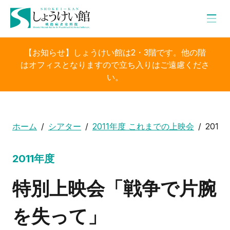
【お知らせ】しょうけい館は2・3階です。他の階
はオフィスとなりますので立ち入りはご遠慮くださ
い。
ホーム
シアター
2011年度 これまでの上映会
201
2011年度
特別上映会「戦争で片腕
を失って」