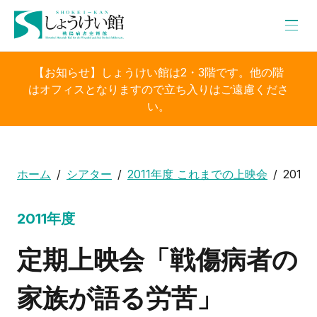
【お知らせ】しょうけい館は2・3階です。他の階
はオフィスとなりますので立ち入りはご遠慮くださ
い。
ホーム
シアター
2011年度 これまでの上映会
201
2011年度
定期上映会「戦傷病者の
家族が語る労苦」