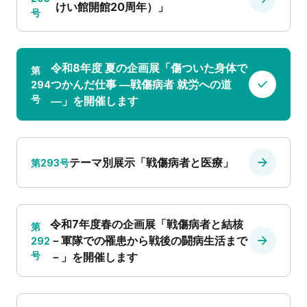
けい館開館20周年）」
号
令和8年度 夏の企画展「傷ついた身体で
第
つかんだ仕事 ―戦傷病者 就労への道
294
号
―」を開催します
テーマ別展示「戦傷病者と医療」
第293号
令和7年度春の企画展「戦傷病者と結核
第
－軍隊での罹患から戦後の闘病生活まで
292
号
－」を開催します